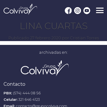
LINA CUARTAS
Publicado
27 febrero 2020
por
Cristian Torres
archivadas en:
Contacto
PBX:
(574) 444 08 56
Celular:
321 646 4123
Email:
contacto@grupocolviva.com