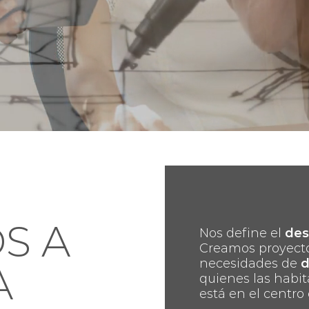
S A
Nos define el
des
Creamos proyect
necesidades de
d
A
quienes las habit
está en el centro