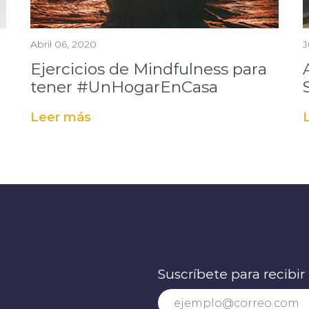
Abril 06, 2020
J
Ejercicios de Mindfulness para
tener #UnHogarEnCasa
Leer más
Suscríbete para recibir