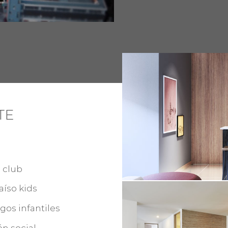
TE
 club
aíso kids
gos infantiles