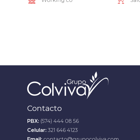
Working co
Sal
Contacto
PBX:
(574) 444 08 56
Celular:
321 646 4123
Email:
contacto@grupocolviva.com