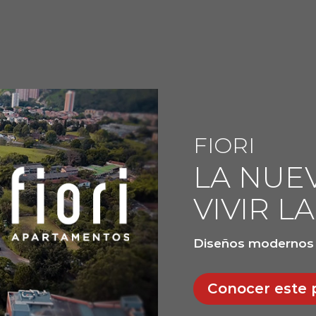
FIORI
LA NUE
VIVIR L
Diseños modernos •
Conocer este 